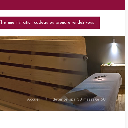
frir une invitation cadeau ou prendre rendez-vous
Accueil
detente_spa_30_massage_50