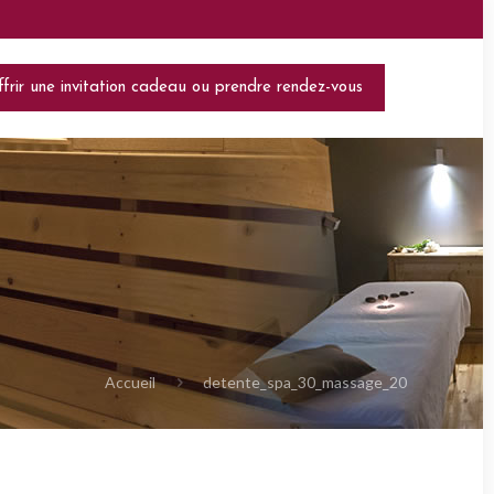
frir une invitation cadeau ou prendre rendez-vous
Accueil
detente_spa_30_massage_20